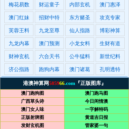
梅花易数
财运童子
内部玄机
澳门惠泽
澳门红妹
招财中特
东方赌圣
攻克专家
芙蓉王料
九龙至尊
仙人指路
博彩神算
九龙内幕
澳门预测
小龙女料
生财有道
财神玄机
六合天书
公牛猛料
新世纪料
济公指路
跑狗内幕
澳门诸葛
孔明透特
港澳神算网
5859
66
.com
『正版图库』
澳门跑狗图
澳门跑马图
广西草头诗
今日闲情澳
澳门女人味
一字解特码
正版射牌图
黄道吉日报
发财玄机图
管家婆一句