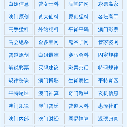
白姐信息
曾女士料
满堂红网
彩票赢家
澳门原创
黃大仙料
原创猛料
各坛高手
高手猛料
外站精料
平肖平码
澳门彩票
马会绝杀
金多宝网
鬼谷子网
管家婆网
曾道原创
白姐最准
赛马会料
固定规律
解说彩票
买码建议
彩票茶话
特码规律
规律秘诀
澳门博彩
生肖属性
平特肖区
平特尾区
澳门神算
奇门遁甲
玄机信息
澳门规律
澳门曾氏
曾道人料
惠泽社群
澳门内部
澳门财经
周易神算
返璞归真