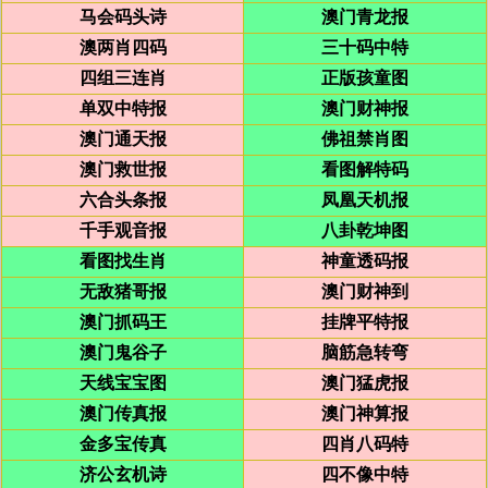
马会码头诗
澳门青龙报
澳两肖四码
三十码中特
四组三连肖
正版孩童图
单双中特报
澳门财神报
澳门通天报
佛祖禁肖图
澳门救世报
看图解特码
六合头条报
凤凰天机报
千手观音报
八卦乾坤图
看图找生肖
神童透码报
无敌猪哥报
澳门财神到
澳门抓码王
挂牌平特报
澳门鬼谷子
脑筋急转弯
天线宝宝图
澳门猛虎报
澳门传真报
澳门神算报
金多宝传真
四肖八码特
济公玄机诗
四不像中特