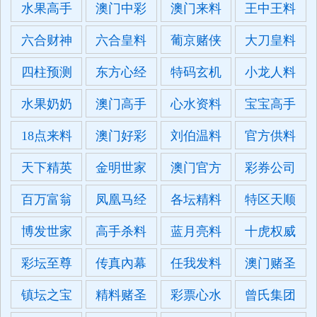
水果高手
澳门中彩
澳门来料
王中王料
六合财神
六合皇料
葡京赌侠
大刀皇料
四柱预测
东方心经
特码玄机
小龙人料
水果奶奶
澳门高手
心水资料
宝宝高手
18点来料
澳门好彩
刘伯温料
官方供料
天下精英
金明世家
澳门官方
彩券公司
百万富翁
凤凰马经
各坛精料
特区天顺
博发世家
高手杀料
蓝月亮料
十虎权威
彩坛至尊
传真內幕
任我发料
澳门赌圣
镇坛之宝
精料赌圣
彩票心水
曾氏集团